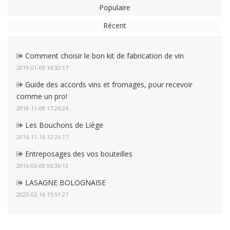
Populaire
Récent
Comment choisir le bon kit de fabrication de vin
2019-01-09 16:32:17
Guide des accords vins et fromages, pour recevoir
comme un pro!
2018-11-08 17:26:24
Les Bouchons de Liège
2016-11-16 12:26:17
Entreposages des vos bouteilles
2016-03-08 06:36:13
LASAGNE BOLOGNAISE
2023-02-16 15:51:27