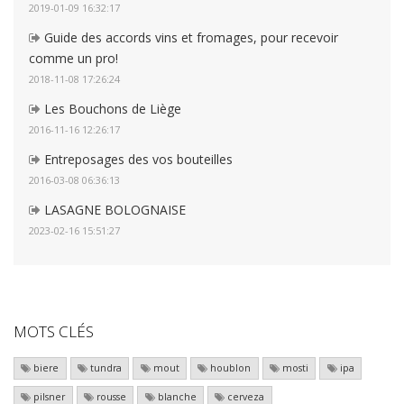
2019-01-09 16:32:17
Guide des accords vins et fromages, pour recevoir
comme un pro!
2018-11-08 17:26:24
Les Bouchons de Liège
2016-11-16 12:26:17
Entreposages des vos bouteilles
2016-03-08 06:36:13
LASAGNE BOLOGNAISE
2023-02-16 15:51:27
MOTS CLÉS
biere
tundra
mout
houblon
mosti
ipa
pilsner
rousse
blanche
cerveza