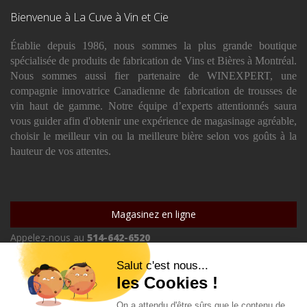
Bienvenue à La Cuve à Vin et Cie
Établie depuis 1986, nous sommes la plus grande boutique
spécialisée de produits de fabrication de Vins et Bières à Montréal.
Nous sommes aussi fier partenaire de WINEXPERT, une
compagnie innovatrice Canadienne de fabrication de trousses de
vin haut de gamme. Notre équipe d’experts attentionnés saura
vous guider afin d'obtenir une expérience de magasinage agréable,
choisir le meilleur vin ou la meilleure bière selon vos goûts à la
hauteur de vos attentes.
Magasinez en ligne
Appelez-nous au
514-642-6520
Inscrivez-vous à notre
infolettre
ENVOYER