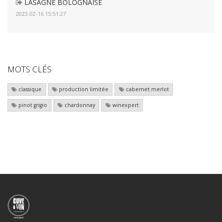
LASAGNE BOLOGNAISE
2023-02-16 15:51:27
MOTS CLÉS
classique
production limitée
cabernet merlot
pinot grigio
chardonnay
winexpert