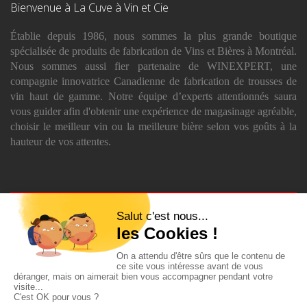
Bienvenue à La Cuve à Vin et Cie
Établie depuis 1986, nous sommes la plus grande boutique
spécialisée de produits de fabrication de Vins et Bières à Montréal.
Nous sommes aussi fier partenaire de WINEXPERT, une
compagnie innovatrice Canadienne de fabrication de trousses de
vin haut de gamme. Notre équipe d’experts attentionnés saura
vous guider afin d'obtenir une expérience de magasinage agréable,
choisir le meilleur vin ou la meilleure bière selon vos goûts à la
hauteur de vos attentes.
Magasinez en ligne
Appelez-nous au
514-642-6520
Inscrivez-vous à notre
infolettre
ENVOYER