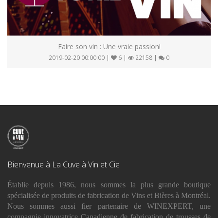
Faire son vin : Une vraie passion!
2019-02-20 00:00:00 |
6 |
22158 |
0
Bienvenue à La Cuve à Vin et Cie
Établie depuis 1986, nous sommes la plus grande boutique
spécialisée de produits de fabrication de Vins et Bières à Montréal.
Nous sommes aussi fier partenaire de WINEXPERT, une
compagnie innovatrice Canadienne de fabrication de trousses de